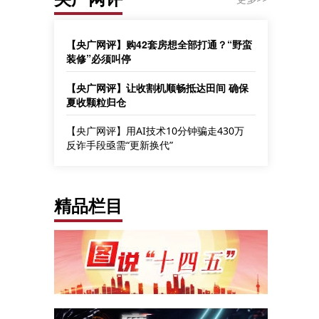
【央广网评】购42套房想全部打通？“野蛮
装修”必须叫停
【央广网评】让收割机顺畅抵达田间 确保
夏收颗粒归仓
【央广网评】用AI技术10分钟骗走430万
反诈手段亟需“更新换代”
精品栏目