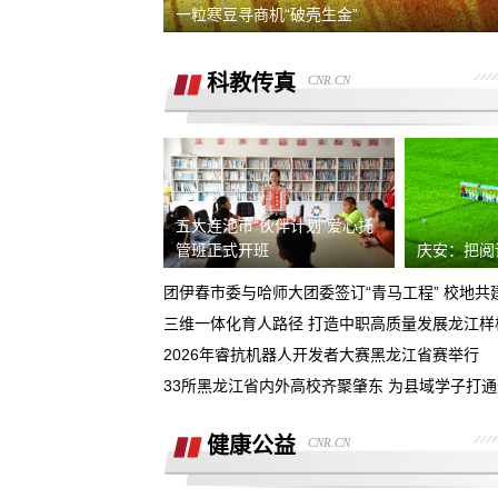
销售虚假宣传汽车续航里程 要求销售及
一粒寒豆寻商机“破壳生金”
公司退定金
强买强卖 强制贷款 称交意向金进行锁车
科教传真
CNR.CN
服务 没有按规定实施购车流程
退订金销售承诺按揭不过订金退还合同
有备注现在订金不退
订购的汽车，未完成验车，未交钥匙，
交付，订单被违规操作已完成订单
4s店隐瞒消费，侵犯了消费者知情权、
五大连池市“伙伴计划”爱心托
自主选择权，要求退还定金
管班正式开班
庆安：把阅
我父亲被销售坑骗签了定金合同，提车
团伊春市委与哈师大团委签订“青马工程” 校地共
说没有现车要去外地。
三维一体化育人路径 打造中职高质量发展龙江
宜享花业务员打电话叫我查看低息贷款
2026年睿抗机器人开发者大赛黑龙江省赛举行
度，被强制下款
提车当天4S店临时涨价，涉嫌欺诈消费
33所黑龙江省内外高校齐聚肇东 为县域学子打
者，本人要求退还定金。
在红旗智联APP上支付2000元定金，去
健康公益
CNR.CN
提车时车辆为问题车，厂家不退还定金
在4S店交了订金现在让退定金不退