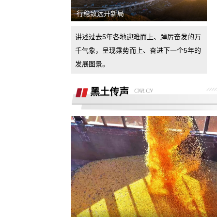
汽车4s店诱导消费者签订汽车销售合
行稳致远开新局
同，联合二手车商坑骗消费者。退诚意
小米17pro镜头起雾，官方拆机后没解决
讲述过去5年各地迎难而上、踔厉奋发的万
好问题，并且不换新，我申请换新加
千气象，呈现乘势而上、奋进下一个5年的
退还诚意金
发展图景。
杭州金昌宝湖不加价不给提车，拒绝交
黑土传声
CNR.CN
汽车还不给退定金
市场价格调节问题
买车时承诺可以三个月后提前还款并落
到了合同现在条件满足但被拒，我要求
半年了不给退定金，要求退回定金
合同执行
潍坊寿光驰峰广汽本田购车定金拒不退
还，霸王条款
河北军文教育科技有限公司虚假宣传