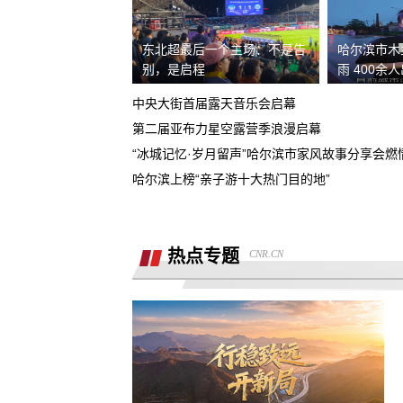
熊猫净水器爆炸燃烧
东北超最后一个主场：不是告
哈尔滨市木
别，是启程
雨 400余
退还诚意金
中央大街首届露天音乐会启幕
滴滴平台司机超时未出发，地域黑乘客
第二届亚布力星空露营季浪漫启幕
“冰城记忆·岁月留声”哈尔滨市家风故事分享会燃
要求解除合同，退款，我还没有开始学
哈尔滨上榜“亲子游十大热门目的地”
同程金融套路贷高利息开通199的会员才
能借款，没用使用过其它会员权益，要
重庆智鑫沅汽车销售有限公司强买强卖
退款退
热点专题
CNR.CN
服务态度恶劣且拒绝退还定金
买车锁单前不预审，贷款批不过，强制
走租赁贷款
退还定金2000元
骗子上门推销熊猫净水器，专挑农村老
下手