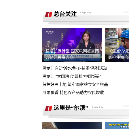
销售诱导交款，并未签订任何合同和定
金，私自收费我2000元且不退
总台关注
CNR.CN
广西联通宽带被无故限速，想恢复必须
《业务风险防控承诺书》
话费充值未到账，平台判商家退款，但
家不退款也联系不上。
游戏虚假宣传诱导消费，已经严重影响
人生活
稳增长促转型 国家电网披露四
《焦点访谈
4s店擅自操作导致汽车主机损坏导致需
万亿元投资方向
勇担使命 
要更换，超时维修没有任何补偿
黑龙江启动“冷水鱼·冬捕季”系列活动
全款购买吉利银河A7被售抵押车，车辆
黑龙江 “大国粮仓”端稳“中国饭碗”
被中信银行拖走，钱车两空，吉利总部
保护好黑土地 筑牢国家粮食安全根基
石家庄鹿泉区烂尾楼
诿不作为
瓜果飘香 特色农产品助力农民增收
上海好德宝公司被发现欺诈消费者后拒
退定金10000元
这里是“尔滨”
CNR.CN
高顿教育霸王条款 拒不退款
承诺兜底购置税，后续不兜底