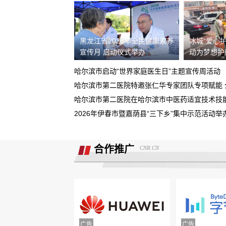
据我了解，我锁单车辆根本没有生产，
需4s店跟厂家沟通即可取消订单。
黑龙江省2026年全民健康素养
冰城“爱心护
现在诉求退款
宣传月 启动仪式举办
动为梦想护
重庆鑫茂丰硕汽车销售有限公司收取定
哈尔滨市启动“世界家庭医生日”主题宣传周活动
5000元不予退还
大安市邮政储蓄银行违规停贷
哈尔滨市第二医院在哈尔滨市中医药适宜技术技
2026年伊春市暨嘉荫县“三下乡”集中示范活动举
Smart汽车肆意欺骗消费者，总部监管缺
位，客户权益保障无门！
诉求:不能进行贷款审批流程，并退还订
合作推广
CNR.CN
金2000元。
北京爱车汽车销售欺骗多名消费者购车
不予交付车辆
面谈的时候说的只要有比他低的就退意
金，然后一直不给退
携程旅游APP非因消费者原因主票已退
附属票不退费。