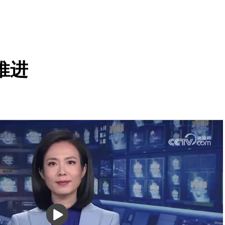
推进
播
放