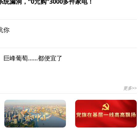
统漏洞，“0元购”3000多件家电！
坑你
、巨峰葡萄……都便宜了
更多>>