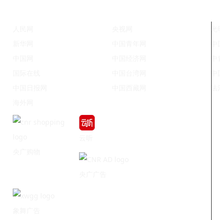
人民网
央视网
光
新华网
中国青年网
中
中国网
中国经济网
中
国际在线
中国台湾网
中
中国日报网
中国西藏网
法
海外网
云听
央广购物
央广广告
象舞广告