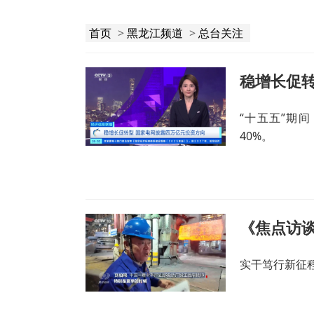
首页
>
黑龙江频道
>
总台关注
稳增长促
“十五五”期
40%。
《焦点访谈
实干笃行新征