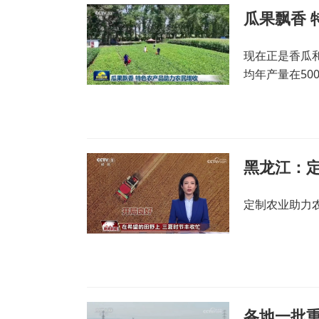
瓜果飘香 
现在正是香瓜
均年产量在50
黑龙江：
定制农业助力
各地一批