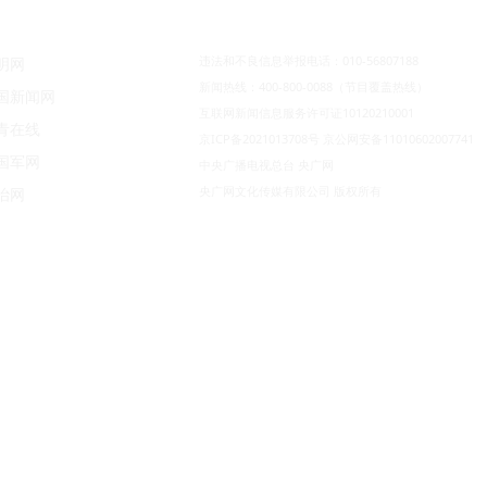
违法和不良信息举报电话：010-56807188
明网
新闻热线：400-800-0088（节目覆盖热线）
国新闻网
互联网新闻信息服务许可证10120210001
青在线
京ICP备2021013708号
京公网安备11010602007741
国军网
中央广播电视总台 央广网
央广网文化传媒有限公司 版权所有
治网