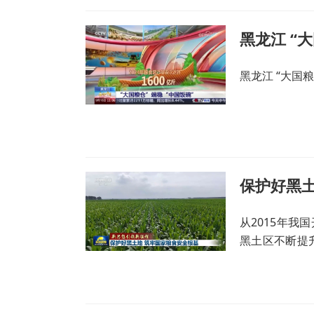
黑龙江 “
黑龙江 “大国粮
保护好黑土
从2015年我
黑土区不断提
安全、端牢中