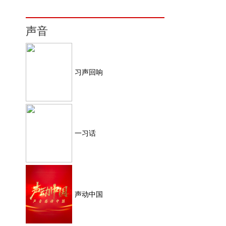
声音
习声回响
一习话
声动中国