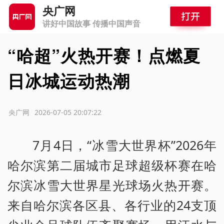
央广网
讲好中国故事 传播中国声音
“哈超”火热开赛！点燃夏
日冰城运动热潮
源：央广网
2026-07-05 20:07:22
7月4日，“冰雪大世界杯”2026年
哈尔滨第二届城市足球超级杯赛在哈
尔滨冰雪大世界星光球场火热开赛。
来自哈尔滨各区县、各行业的24支顶