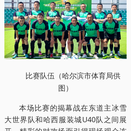
比赛队伍（哈尔滨市体育局供
图）
本场比赛的揭幕战在东道主冰雪
大世界队和哈西服装城U40队之间展
开，精彩的对攻场面引得现场观众连