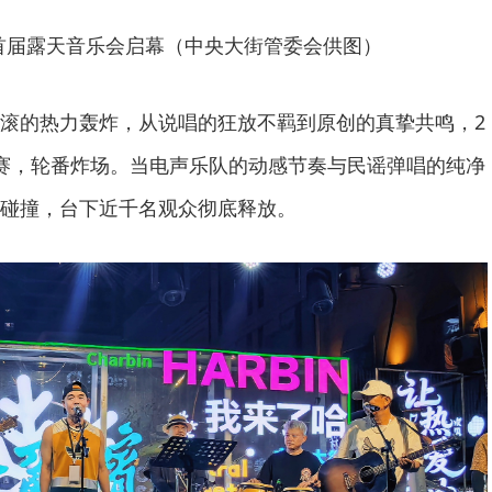
首届露天音乐会启幕（中央大街管委会供图）
滚的热力轰炸，从说唱的狂放不羁到原创的真挚共鸣，2
赛，轮番炸场。当电声乐队的动感节奏与民谣弹唱的纯净
碰撞，台下近千名观众彻底释放。