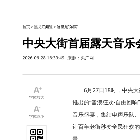
首页
>
黑龙江频道
>
这里是“尔滨”
中央大街首届露天音乐
2026-06-28 16:39:49
来源：央广网
6月27日18时，中
推出的“音浪狂欢·自由回
音乐盛宴，集结电声乐队、
让百年老街秒变全民狂欢的
量。