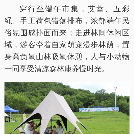
穿行至端午市集，艾蒿、五彩
绳、手工荷包错落排布，浓郁端午民
俗氛围感扑面而来；走进林间休闲区
域，游客牵着自家萌宠漫步林荫，置
身高负氧山林吸氧休憩，人与小动物
一同享受清凉森林康养慢时光。