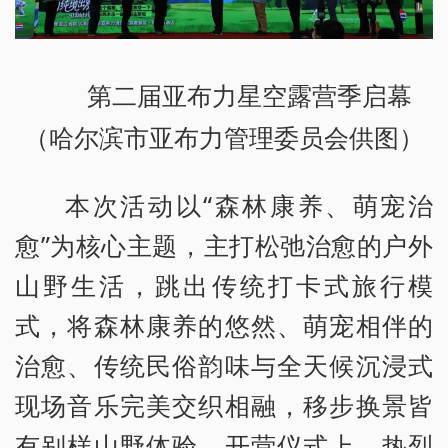
第二届亚布力星空露营季启幕
（哈尔滨市亚布力管理委员会供图）
本次活动以“森林康养、萌宠治
愈”为核心主题，主打松弛治愈的户外
山野生活，跳出传统打卡式旅行模
式，将森林康养的悠然、萌宠相伴的
治愈、传统民俗韵味与全天候沉浸式
现场音乐完美交织相融，移步换景皆
有别样山野体验。开营仪式上，热烈