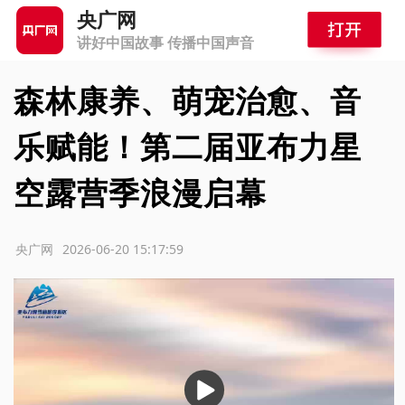
央广网
讲好中国故事 传播中国声音
森林康养、萌宠治愈、音
乐赋能！第二届亚布力星
空露营季浪漫启幕
源：央广网
2026-06-20 15:17:59
播
放