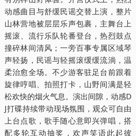
动感曲目与舒缓民谣交替上演，整片
山林营地被层层乐声包裹，主舞台上
摇滚、流行乐队轮番登台，热烈鼓点
撞碎林间清风；一旁百事专属区域琴
声轻扬，民谣与轻摇滚缓缓流淌，温
柔治愈全场。不少游客驻足台前跟着
旋律哼唱、拍照打卡，山野间满是轻
松欢快的烟火气息。演出间隙，动感D
J打碟持续带动现场氛围，观众可自由
上台点歌，歌手随心意即兴弹唱，搭
配多轮互动抽奖，欢声笑语此起彼