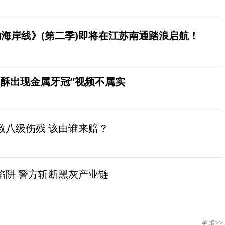
海岸线》(第二季)即将在江苏南通踏浪启航！
桃酥出现金属牙冠”视频不属实
致八级伤残 该由谁来赔？
陷阱 警方斩断黑灰产业链
更多>>