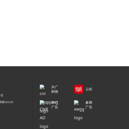
央广
云听
购物
平台
@cnr.cn
央广
象舞
广告
广告