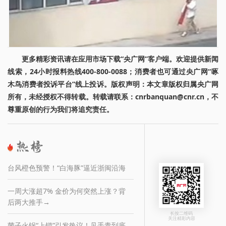
更多精彩资讯请在应用市场下载“央广网”客户端。欢迎提供新闻
线索，24小时报料热线400-800-0088；消费者也可通过央广网“啄
木鸟消费者投诉平台”线上投诉。版权声明：本文章版权归属央广网
所有，未经授权不得转载。转载请联系：cnrbanquan@cnr.cn，不
尊重原创的行为我们将追究责任。
台风橙色预警！“白海豚”逼近浙闽沿海
一周大涨超7% 金价为何突然上涨？背
后两大推手→
长按二维码
关注精彩内容
菌子火锅“上锁”引发热议！见手青到底