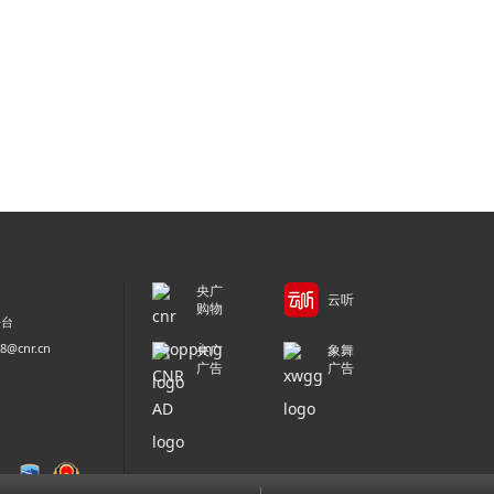
央广
云听
购物
平台
@cnr.cn
央广
象舞
广告
广告