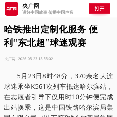
央广网
讲好中国故事 传播中国声音
哈铁推出定制化服务 便
利“东北超”球迷观赛
源：央广网
2026-05-23 18:55:02
5月23日8时48分，370余名大连
球迷乘坐K561次列车抵达哈尔滨站，
在志愿者引导下仅用时10分钟便完成
出站换乘，这是中国铁路哈尔滨局集