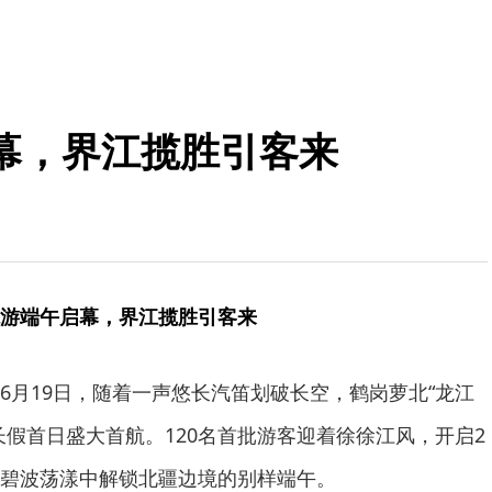
幕，界江揽胜引客来
游端午启幕，界江揽胜引客来
6月19日，随着一声悠长汽笛划破长空，鹤岗萝北“龙江
长假首日盛大首航。120名首批游客迎着徐徐江风，开启2
碧波荡漾中解锁北疆边境的别样端午。