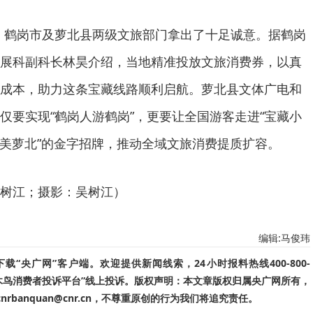
量”，鹤岗市及萝北县两级文旅部门拿出了十足诚意。据鹤岗
展科副科长林昊介绍，当地精准投放文旅消费券，以真
成本，助力这条宝藏线路顺利启航。萝北县文体广电和
仅要实现“鹤岗人游鹤岗”，更要让全国游客走进“宝藏小
·醉美萝北”的金字招牌，推动全域文旅消费提质扩容。
树江；摄影：吴树江）
编辑:马俊玮
“央广网”客户端。欢迎提供新闻线索，24小时报料热线400-800-
啄木鸟消费者投诉平台”线上投诉。版权声明：本文章版权归属央广网所有，
banquan@cnr.cn，不尊重原创的行为我们将追究责任。