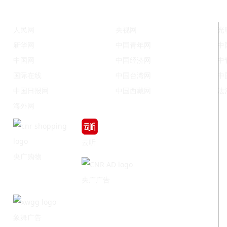
人民网
央视网
光
新华网
中国青年网
中
中国网
中国经济网
中
国际在线
中国台湾网
中
中国日报网
中国西藏网
法
海外网
云听
央广购物
央广广告
象舞广告