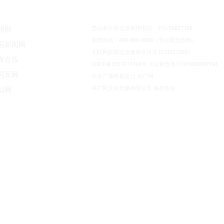
违法和不良信息举报电话：010-56807188
明网
新闻热线：400-800-0088（节目覆盖热线）
国新闻网
互联网新闻信息服务许可证10120210001
青在线
京ICP备2021013708号
京公网安备11010602007741
国军网
中央广播电视总台 央广网
央广网文化传媒有限公司 版权所有
治网