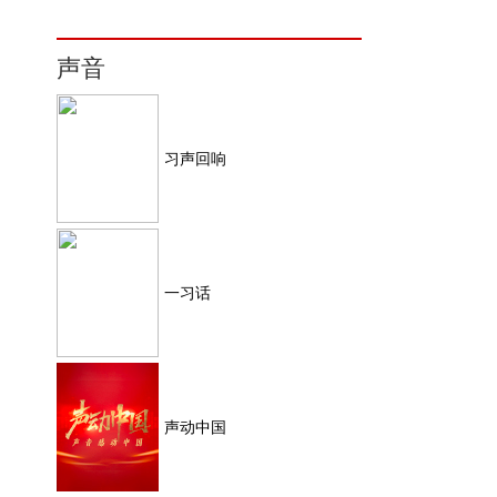
声音
习声回响
一习话
声动中国