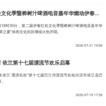
第二届红松文化季暨桦树汁啤酒电音嘉年华燃动伊春夏夜！
9日18时30分，第二届伊春红松文化季暨桦树汁啤酒电音嘉年华
乌翠之夏”休闲文化街区继续火热开唱。
2026-07-21 14:06
 依兰第十七届漂流节欢乐启幕
山水依兰`逐浪狂欢”第十七届巴兰河漂流节在哈尔滨市依兰县巴
幕。
2026-07-19 17:56