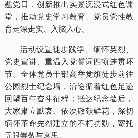
题党日，创新推出实景沉浸式红色课
堂，推动党史学习教育、党员党性教
育走深走实、入脑入心。
活动设置徒步践学、缅怀英烈、
党史宣讲、重温入党誓词四项连贯环
节。全体党员干部高举党旗徒步前往
公园烈士纪念墙，沿途循着红色足迹
回望百年奋斗征程；抵达纪念墙后，
大家肃立默哀、依次敬献鲜花，深切
缅怀革命先烈建立的不朽功勋，寄托
无限崇敬与哀思。