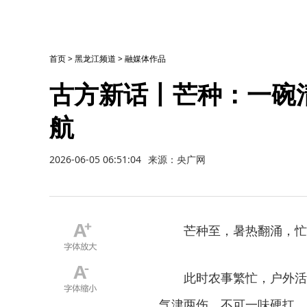
首页
>
黑龙江频道
>
融媒体作品
古方新话丨芒种：一碗
航
2026-06-05 06:51:04
来源：央广网
芒种至，暑热翻涌，忙
此时农事繁忙，户外活
气津两伤，不可一味硬扛。