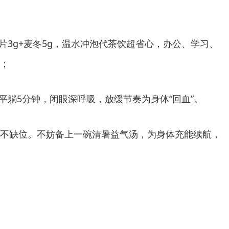
参片3g+麦冬5g，温水冲泡代茶饮超省心，办公、学习、
；
时平躺5分钟，闭眼深呼吸，放缓节奏为身体“回血”。
不缺位。不妨备上一碗清暑益气汤，为身体充能续航，