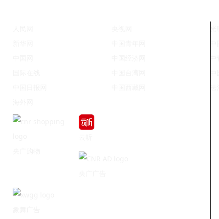
人民网
央视网
光
新华网
中国青年网
中
中国网
中国经济网
中
国际在线
中国台湾网
中
中国日报网
中国西藏网
法
海外网
云听
央广购物
央广广告
象舞广告