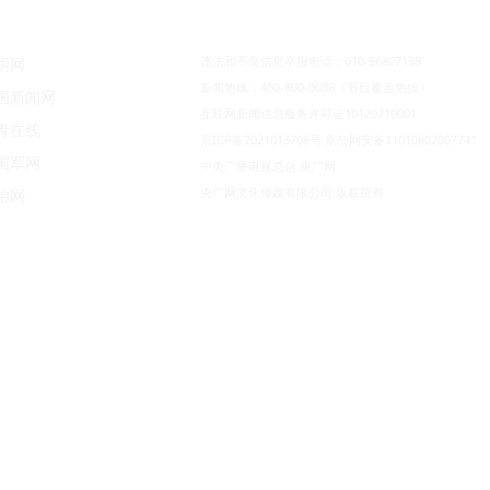
违法和不良信息举报电话：010-56807188
明网
新闻热线：400-800-0088（节目覆盖热线）
国新闻网
互联网新闻信息服务许可证10120210001
青在线
京ICP备2021013708号
京公网安备11010602007741
国军网
中央广播电视总台 央广网
央广网文化传媒有限公司 版权所有
治网