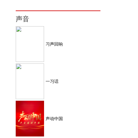
声音
习声回响
一习话
声动中国