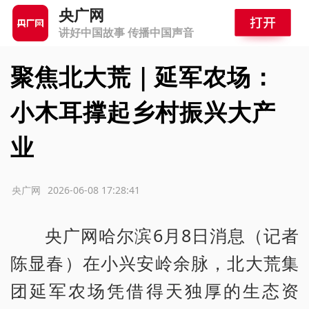
央广网
讲好中国故事 传播中国声音
聚焦北大荒｜延军农场：
小木耳撑起乡村振兴大产
业
源：央广网
2026-06-08 17:28:41
央广网哈尔滨6月8日消息（记者
陈显春）在小兴安岭余脉，北大荒集
团延军农场凭借得天独厚的生态资