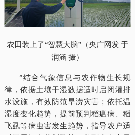
农田装上了“智慧大脑”（央广网发 于
润涵 摄）
“结合气象信息与农作物生长规
律，依据土壤干湿数据适时启闭灌排
水设施，有效防范旱涝灾害；依托温
湿度变化趋势，提前预判稻瘟病、稻
飞虱等病虫害发生趋势，指导农户适