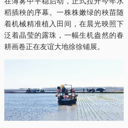
在薄雾中平稳启动，正式拉开今年水
稻插秧的序幕。一株株嫩绿的秧苗随
着机械精准植入田间，在晨光映照下
泛着晶莹的露珠，一幅生机盎然的春
耕画卷正在友谊大地徐徐铺展。