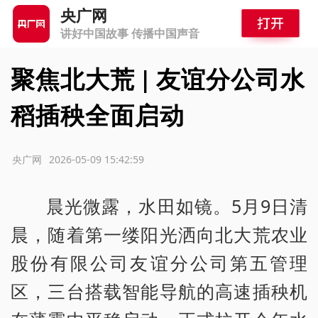
央广网
讲好中国故事 传播中国声音
聚焦北大荒 | 友谊分公司水
稻插秧全面启动
源：央广网
2026-05-09 15:42:59
晨光微露，水田如镜。5月9日清
晨，随着第一缕阳光洒向北大荒农业
股份有限公司友谊分公司第五管理
区，三台搭载智能导航的高速插秧机