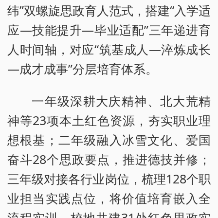
纬”双螺旋思政育人范式，搭建“入学适
应—技能提升—毕业适配”三年递进育
人时间轴，对应“筑基成人—淬炼成长
—成才成事”分层培育体系。
一年级深耕大庆精神、北大荒精
神等23项本土红色资源，夯实职业理
想根基；二年级融入冰雪文化、爱国
奋斗28个思政要点，推进德技并修；
三年级对接各行业岗位，梳理128个职
业担当实践点位，将价值培育嵌入全
流程实训。校地共建31处红色思政实