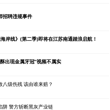
师招聘违规事件
海岸线》(第二季)即将在江苏南通踏浪启航！
桃酥出现金属牙冠”视频不属实
致八级伤残 该由谁来赔？
陷阱 警方斩断黑灰产业链