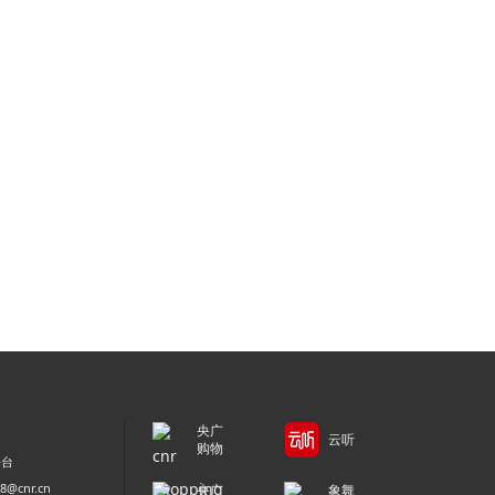
央广
云听
购物
平台
@cnr.cn
央广
象舞