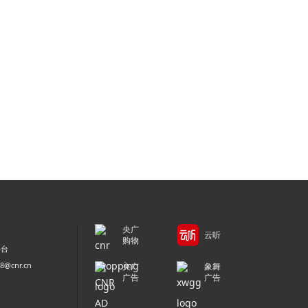
央广
云听
购物
平台
@cnr.cn
央广
象舞
广告
广告