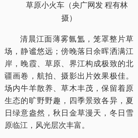
草原小火车（央广网发 程有林
摄）
清晨江面薄雾氤氲，笼罩整片草
场，静谧悠远；傍晚落日余晖洒满江
岸，晚霞、草原、界江构成极致的北
疆画卷，航拍、摄影出片效果极佳。
场内牛羊散养、草木丰茂，保留着原
生态的旷野野趣，四季景致各异，夏
日绿意盎然，秋日金草漫天，冬日雪
原临江，风光层次丰富。