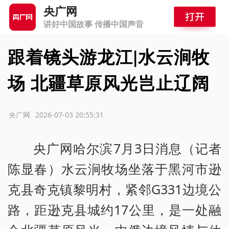
央广网
讲好中国故事 传播中国声音
跟着镜头游龙江|水云涧牧
场 北疆草原风光岂止辽阔
源：央广网
2026-07-03 20:55:31
央广网哈尔滨7月3日消息（记者
陈显春）水云涧牧场坐落于黑河市逊
克县奇克镇黎明村，紧邻G331边境公
路，距逊克县城约17公里，是一处融