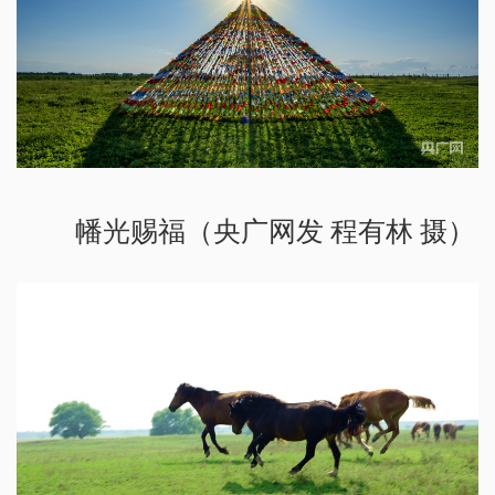
幡光赐福（央广网发 程有林 摄）