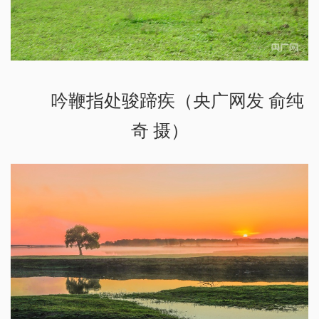
吟鞭指处骏蹄疾（央广网发 俞纯
奇 摄）