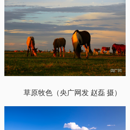
草原牧色（央广网发 赵磊 摄）