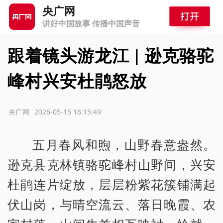
央广网
讲好中国故事 传播中国声音
跟着镜头游龙江 | 逊克骆驼
峰村兴安杜鹃怒放
源：央广网
2026-05-15 16:15:49
五月春风和煦，山野春意盎然。
逊克县克林镇骆驼峰村山野间，兴安
杜鹃连片绽放，层层粉紫花簇铺满起
伏山岗，与晴空流云、落日晚霞、农