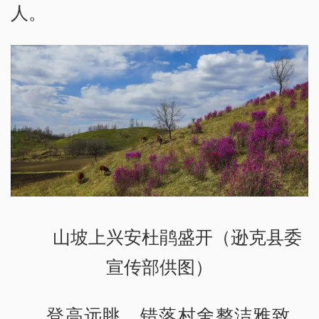
人。
山坡上兴安杜鹃盛开（逊克县委
宣传部供图）
登高远眺，错落村舍整洁雅致，