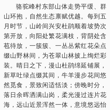
骆驼峰村东部山体走势平缓、群
山环抱，自然生态禀赋优越。每到五
月时节，山岭间兴安杜鹃顺着坡势次
第开放，向阳处繁花满枝，背阴处含
苞待放，一簇簇、一丛丛紫红花朵点
缀山野林间，为苍翠山林披上绚烂彩
装。晴日之下，漫山杜鹃绵延铺展，
新草吐绿点缀其间，牛羊漫步花间悠
然觅食，景致闲适恬淡；傍晚时分，
落日余晖洒满山岗，柔光漫过连片花
海，远山近景浑然一体，意境悠远怡