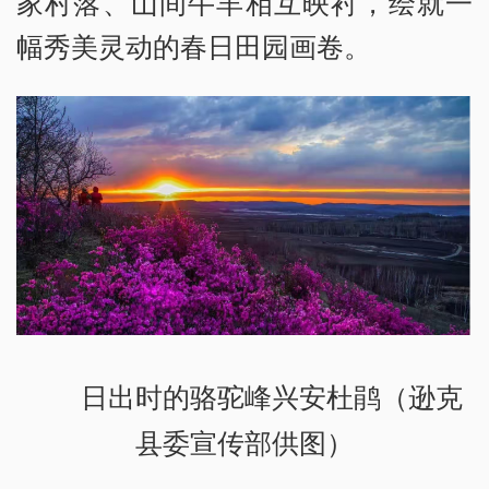
家村落、山间牛羊相互映衬，绘就一
幅秀美灵动的春日田园画卷。
日出时的骆驼峰兴安杜鹃（逊克
县委宣传部供图）