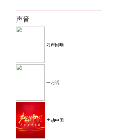
声音
习声回响
一习话
声动中国