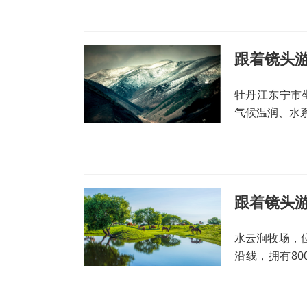
跟着镜头游
牡丹江东宁市
气候温润、水
跟着镜头游
水云涧牧场，
沿线，拥有8
。