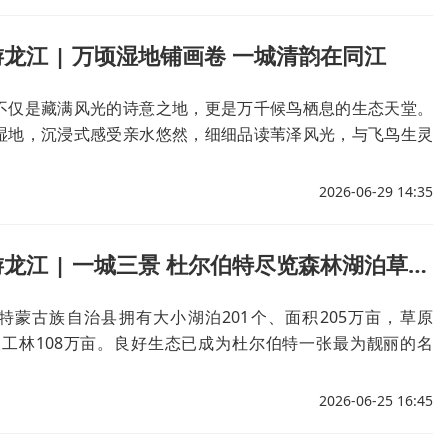
龙江 | 万顷湿地铺画卷 一城清韵在同江
不仅是藏满风光的诗意之地，更是万千候鸟栖息的生态天堂。
湿地，沉浸式感受亲水悠然，细细品读苇泽风光，与飞鸟生灵
场治愈人心的自然之约。
2026-06-29 14:35
跟着镜头游龙江 | 一城三景 杜尔伯特尽览森林湖泊草原魅力
特蒙古族自治县拥有大小湖泊201个、面积205万亩，草原
，人工林108万亩。良好生态已成为杜尔伯特一张最为靓丽的名
2026-06-25 16:45