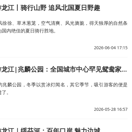
游龙江丨骑行山野 追风北国夏日野趣
风徐徐、草木葱茏，空气清爽、风光旖旎，得天独厚的自然条
为国内绝佳的夏日骑行胜地。
2026-06-04 17:15
跟着镜头游龙江|兆麟公园：全国城市中心罕见鸳鸯家园
的兆麟公园，冬季以赏冰灯闻名，其它季节，吸引游客的便是
鸯了。
2026-05-28 16:57
游龙江｜绥芬河：百年口岸 魅力边城