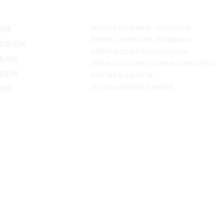
违法和不良信息举报电话：010-56807188
明网
新闻热线：400-800-0088（节目覆盖热线）
国新闻网
互联网新闻信息服务许可证10120210001
青在线
京ICP备2021013708号
京公网安备11010602007741
国军网
中央广播电视总台 央广网
央广网文化传媒有限公司 版权所有
治网