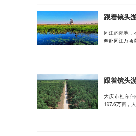
跟着镜头游
同江的湿地，
奔赴同江万顷
相逢，共赴一
大庆市杜尔伯
197.6万亩
片。