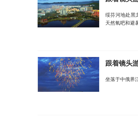
绥芬河地处黑
天然氧吧和避
坐落于中俄界