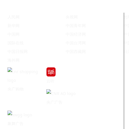
人民网
央视网
光
新华网
中国青年网
中
中国网
中国经济网
中
国际在线
中国台湾网
中
中国日报网
中国西藏网
法
海外网
云听
央广购物
央广广告
象舞广告