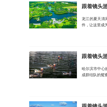
跟着镜头
龙江的夏天清
件，让这里成
哈尔滨市中心
成群结队的鸳
跟着镜头