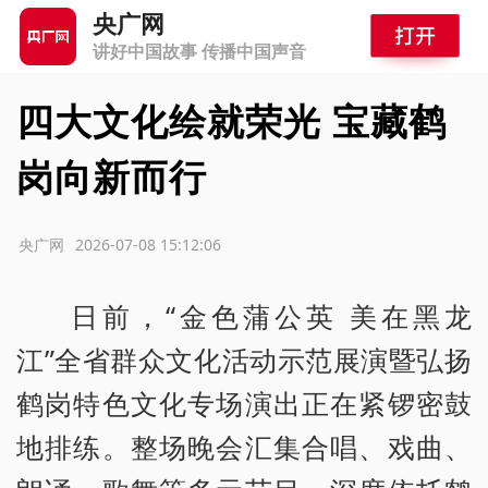
央广网
讲好中国故事 传播中国声音
四大文化绘就荣光 宝藏鹤
岗向新而行
源：央广网
2026-07-08 15:12:06
日前，“金色蒲公英 美在黑龙
江”全省群众文化活动示范展演暨弘扬
鹤岗特色文化专场演出正在紧锣密鼓
地排练。整场晚会汇集合唱、戏曲、