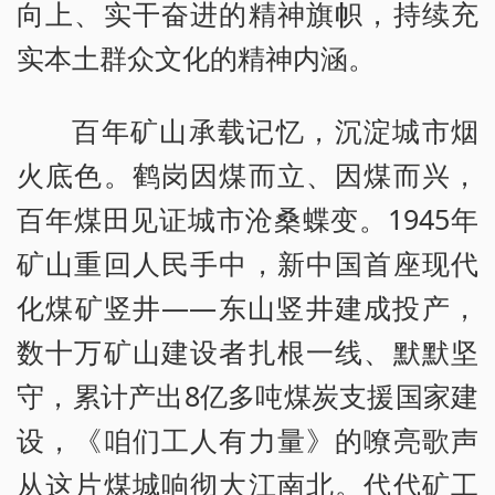
向上、实干奋进的精神旗帜，持续充
实本土群众文化的精神内涵。
百年矿山承载记忆，沉淀城市烟
火底色。鹤岗因煤而立、因煤而兴，
百年煤田见证城市沧桑蝶变。1945年
矿山重回人民手中，新中国首座现代
化煤矿竖井——东山竖井建成投产，
数十万矿山建设者扎根一线、默默坚
守，累计产出8亿多吨煤炭支援国家建
设，《咱们工人有力量》的嘹亮歌声
从这片煤城响彻大江南北。代代矿工