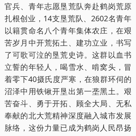
官兵、青年志愿垦荒队奔赴鹤岗荒原
扎根创业，14支垦荒队、2602名青年
以籍贯命名八个青年集体农庄，在艰
苦岁月中开荒拓土、建功立业，书写
了可歌可泣的垦荒史诗。这群以血书
立誓的年轻人，喝雪水、啃窝头，冒
着零下40摄氏度严寒，在狼群环伺的
沼泽中用铁锹开垦出第一垄黑土。艰
苦奋斗、勇于开拓、顾全大局、无私
奉献的北大荒精神深度融入城市发展
脉络，这份力量已成为鹤岗人民昂扬