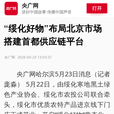
央广网
讲好中国故事 传播中国声音
“绥化好物”布局北京市场
搭建首都供应链平台
源：央广网
2026-05-23 13:03:37
央广网哈尔滨5月23日消息（记者
庞淼） 5月22日，由绥化寒地黑土绿
色产业协会、绥化市农投公司联合牵
头，绥化市优质农特产品进京线下门